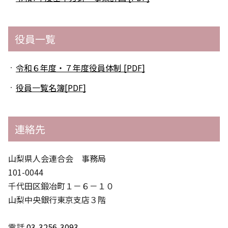
役員一覧
令和６年度・７年度役員体制 [PDF]
役員一覧名簿[PDF]
連絡先
山梨県人会連合会 事務局
101-0044
千代田区鍛冶町１－６－１０
山梨中央銀行東京支店３階
電話
03-3256-3093