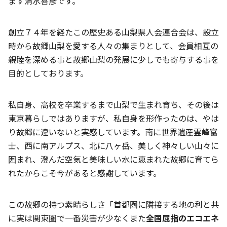
ます清水喜彦です。
創立７４年を経たこの歴史ある山梨県人会連合会は、設立
時から故郷山梨を愛する人々の集まりとして、会員相互の
親睦を深める事と故郷山梨の発展に少しでも寄与する事を
目的としております。
私自身、高校を卒業するまで山梨で生まれ育ち、その後は
東京暮らしではありますが、私自身を形作ったのは、やは
り故郷に違いないと実感しています。南に世界遺産霊峰富
士、西に南アルプス、北に八ヶ岳、美しく神々しい山々に
囲まれ、澄んだ空気と美味しい水に恵まれた故郷に育てら
れたからこそ今があると感謝しています。
この故郷の持つ素晴らしさ「首都圏に隣接する地の利と共
に実は関東圏で一番災害が少なくまた
全国屈指のエコエネ