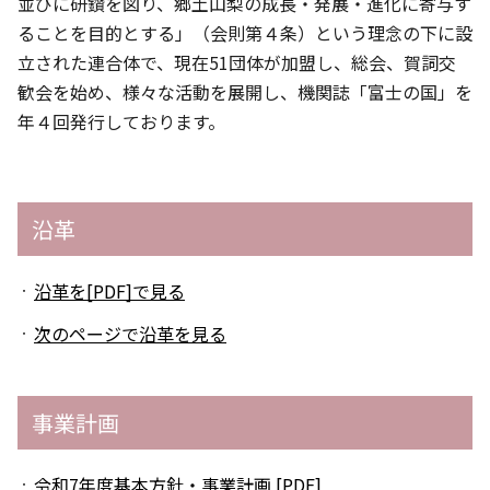
並びに研鑽を図り、郷土山梨の成長・発展・進化に寄与す
ることを目的とする」（会則第４条）という理念の下に設
立された連合体で、現在51団体が加盟し、総会、賀詞交
歓会を始め、様々な活動を展開し、機関誌「富士の国」を
年４回発行しております。
沿革
沿革を[PDF]で見る
次のページで沿革を見る
事業計画
令和7年度基本方針・事業計画 [PDF]