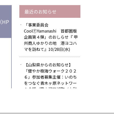
最近のお知らせ
HP
「事業委員会
CoolⓉYamanashi 首都圏版
企画第４弾」のおしらせ『 甲
州商人ゆかりの地 港ヨコハ
マを訪ねて』10/28日(水)
【山梨県からのお知らせ】
「健やか樹海ウォーク２０２
６」参加者募集主催：いのち
をつなぐ青木ヶ原ネットワー
ク会議／富士河口湖町／山梨
県
単位団体 今後の開催予定行