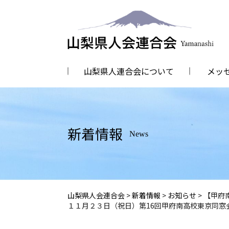
山梨県人連合会について
メッ
新着情報
News
山梨県人会連合会
>
新着情報
>
お知らせ
>
【甲府
１１月２３日（祝日）第16回甲府南高校東京同窓