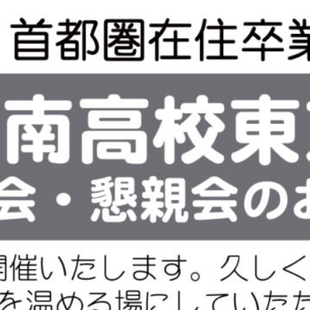
事のお知らせ（2026年8月～
11月 ）
【在京山梨政経懇話会からの
お知らせ】在京山梨政経懇話
会では次のとおり、元厚生労
働事務次官 村木厚子氏の講演
会「あらためて女性活躍の意
味を考える」を開催します。定
員50名限定です。申し込みは
お早めに。≪後援 山梨県人
会連合会≫
【新宿区山梨県人会からのお
知らせ】 新宿区山梨県人会で
は第2回浮世絵講座「浮世絵の
楽しみ方」を次のとおり開催
します