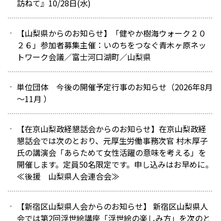
訪ねて』10/28日(水)
【山梨県からのお知らせ】「健やか樹海ウォーク２０
２６」参加者募集主催：いのちをつなぐ青木ヶ原ネッ
トワーク会議／富士河口湖町／山梨県
単位団体 今後の開催予定行事のお知らせ（2026年8月
～11月 ）
【在京山梨政経懇話会からのお知らせ】在京山梨政経
懇話会では次のとおり、元厚生労働事務次官 村木厚子
氏の講演会「あらためて女性活躍の意味を考える」を
開催します。定員50名限定です。申し込みはお早めに。
≪後援 山梨県人会連合会≫
【新宿区山梨県人会からのお知らせ】 新宿区山梨県人
会では第2回浮世絵講座「浮世絵の楽しみ方」を次のと