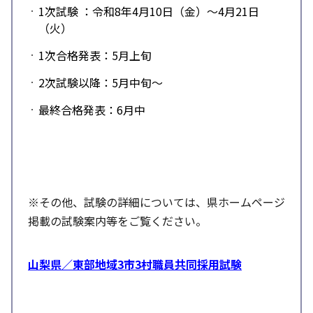
1次試験
：令和
8
年
4
月
10
日（金）～
4
月
21
日
（火）
1次合格発表：
5
月上旬
2次試験以降：
5
月中旬～
最終合格発表：
6
月中
※その他、試験の詳細については、県ホームページ
掲載の試験案内等をご覧ください。
山梨県／東部地域3市3村職員共同採用試験