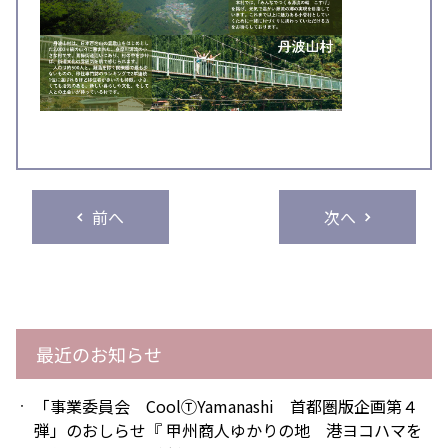
前へ
次へ
最近のお知らせ
「事業委員会 CoolⓉYamanashi 首都圏版企画第４
弾」のおしらせ『 甲州商人ゆかりの地 港ヨコハマを