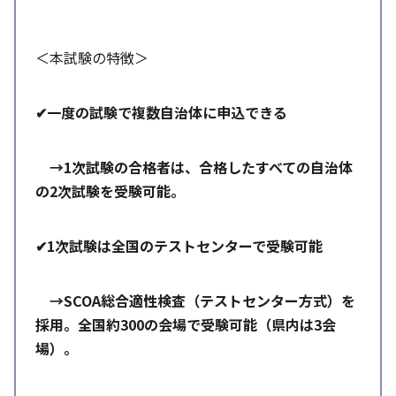
＜本試験の特徴＞
✔
一度の試験で複数自治体に申込できる
→
1
次試験の合格者は、合格したすべての自治体
の
2
次試験を受験可能。
✔
1
次試験は全国のテストセンターで受験可能
→
SCOA
総合適性検査（テストセンター方式）を
採用。全国約
300
の会場で受験可能（県内は
3
会
場）。