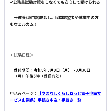
✔
公務員試験対策をしなくても安心して受けられる
→教養
/
専門試験なし。民間志望者や就業中の方
もウェルカム！
＜試験日程＞
受付期間：令和
8
年
3
月
9
日（月）～
3
月
30
日
（月）午後
5
時（受信有効）
申込みページ：
【やまなしくらしねっと電子申請サ
ービス山梨県】手続き申込：手続き一覧