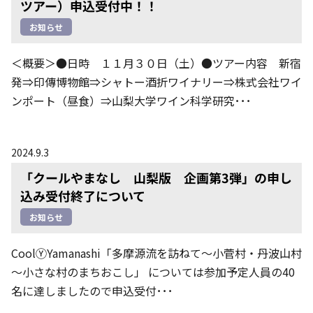
ツアー）申込受付中！！
お知らせ
＜概要＞●日時 １１月３０日（土）●ツアー内容 新宿
発⇒印傳博物館⇒シャトー酒折ワイナリー⇒株式会社ワイ
ンポート（昼食）⇒山梨大学ワイン科学研究･･･
2024.9.3
「クールやまなし 山梨版 企画第3弾」の申し
込み受付終了について
お知らせ
CoolⓎYamanashi「多摩源流を訪ねて～小菅村・丹波山村
～小さな村のまちおこし」 については参加予定人員の40
名に達しましたので申込受付･･･